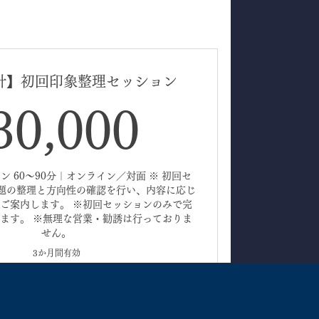
計】初回印象整理セッション
30,000
30,000
 60〜90分｜オンライン／対面 ※ 初回セ
題の整理と方向性の確認を行い、内容に応じ
ご案内します。 ※初回セッションのみで完
ます。 ※無理な営業・勧誘は行っておりま
せん。
3か月間有効
購入する