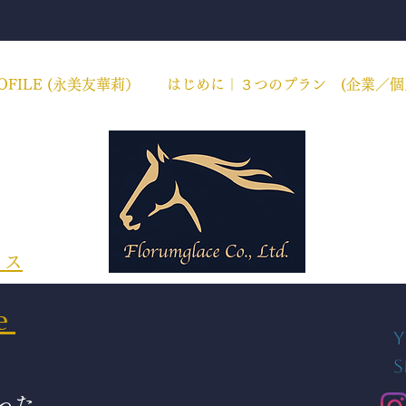
PROFILE (永美友華莉）
はじめに｜３つのプラン (企業／個
イス
ce
Y
S
った