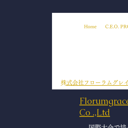
Home
C.E.O. 
​株式会社フローラムグレ
​Florumgra
Co .,Ltd
国際大会で培